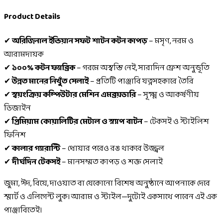
Product Details
✔
অরিজিনাল ইন্ডিয়ান সফট শাটন কটন কাপড়
– মসৃণ, নরম ও
আরামদায়ক
✔
১০০% কটন ফ্যাব্রিক
– গরমে অস্বস্তি নেই, সারাদিন ফ্রেশ অনুভূতি
✔
উন্নত মানের নিখুঁত সেলাই
– প্রতিটি পাঞ্জাবি যত্নসহকারে তৈরি
✔
স্বয়ংক্রিয় কম্পিউটার মেশিন এমব্রয়ডারি
– সূক্ষ্ম ও আকর্ষণীয়
ডিজাইন
✔
প্রিমিয়াম কোয়ালিটির মেটাল ও স্ন্যাপ বাটন
– টেকসই ও স্টাইলিশ
ফিনিশ
✔
কালার গ্যারান্টি
– ধোয়ার পরেও রঙ থাকবে উজ্জ্বল
✔
দীর্ঘদিন টেকসই
– মানসম্মত কাপড় ও শক্ত সেলাই
জুমা, ঈদ, বিয়ে, দাওয়াত বা যেকোনো বিশেষ অনুষ্ঠানে আপনাকে দেবে
স্মার্ট ও এলিগেন্ট লুক। আরাম ও স্টাইল—দুটোই একসাথে পাবেন এই এক
পাঞ্জাবিতেই।