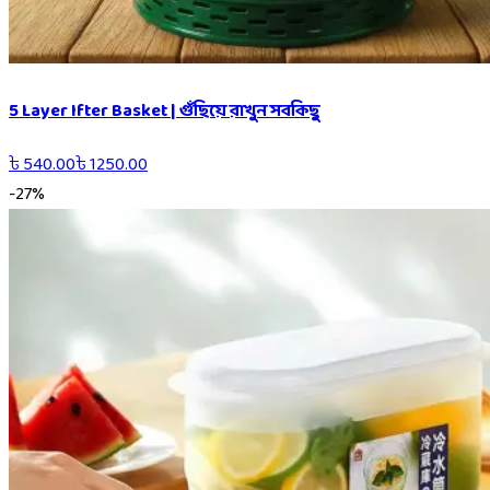
5 Layer Ifter Basket | গুঁছিয়ে রাখুন সবকিছু
৳
540.00
৳
1250.00
-
27
%