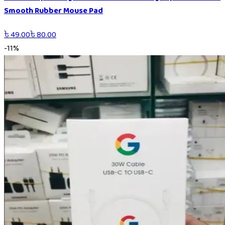
Smooth Rubber Mouse Pad
৳
49.00
৳
80.00
-
11
%