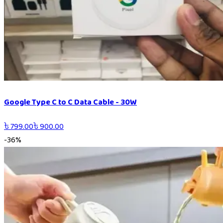
Google Type C to C Data Cable - 30W
৳
799.00
৳
900.00
-
36
%