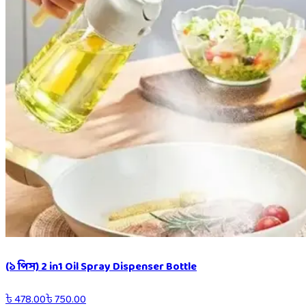
(১ পিস) 2 in1 Oil Spray Dispenser Bottle
৳
478.00
৳
750.00