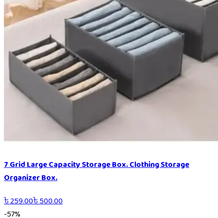
7 Grid Large Capacity Storage Box. Clothing Storage
Organizer Box.
৳
259.00
৳
500.00
-
57
%