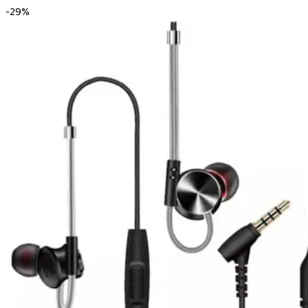
-
29
%