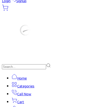
Login
Signup
Home
Categories
Call Now
Cart