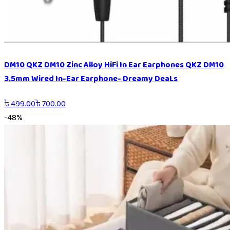
DM10 QKZ DM10 Zinc Alloy HiFi In Ear Earphones QKZ DM10
3.5mm Wired In-Ear Earphone- Dreamy DeaLs
৳
499.00
৳
700.00
-
48
%