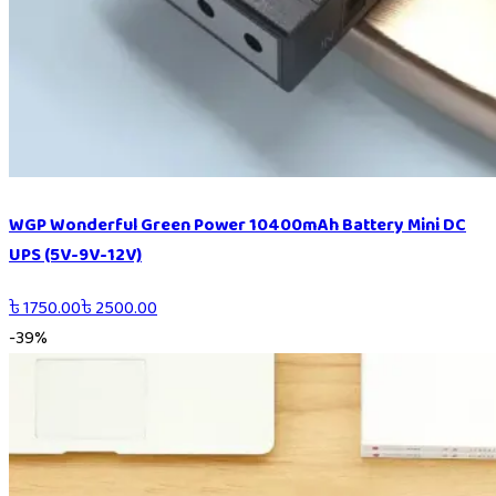
WGP Wonderful Green Power 10400mAh Battery Mini DC
UPS (5V-9V-12V)
৳
1750.00
৳
2500.00
-
39
%