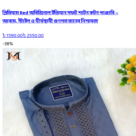
প্রিমিয়াম Red অরিজিনাল ইন্ডিয়ান সফট শাটন কটন পাঞ্জাবি –
আরাম, স্টাইল ও দীর্ঘস্থায়ী গুণগত মানের নিশ্চয়তা
৳
1590.00
৳
2550.00
-
38
%