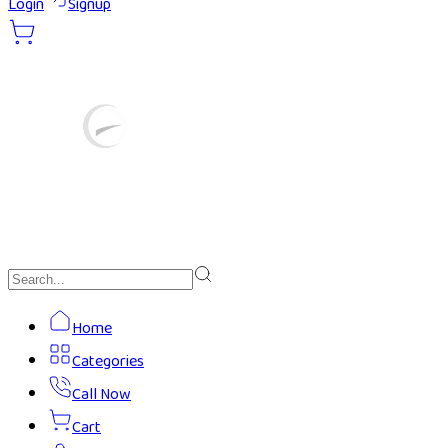
Login
Signup
Home
Categories
Call Now
Cart