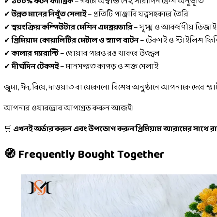
✔
১০০% কটন ফ্যাব্রিক
– গরমে অস্বস্তি নেই, সারাদিন ফ্রেশ অনুভূতি
✔
উন্নত মানের নিখুঁত সেলাই
– প্রতিটি পাঞ্জাবি যত্নসহকারে তৈরি
✔
স্বয়ংক্রিয় কম্পিউটার মেশিন এমব্রয়ডারি
– সূক্ষ্ম ও আকর্ষণীয় ডিজা
✔
প্রিমিয়াম কোয়ালিটির মেটাল ও স্ন্যাপ বাটন
– টেকসই ও স্টাইলিশ ফি
✔
কালার গ্যারান্টি
– ধোয়ার পরেও রঙ থাকবে উজ্জ্বল
✔
দীর্ঘদিন টেকসই
– মানসম্মত কাপড় ও শক্ত সেলাই
জুমা, ঈদ, বিয়ে, দাওয়াত বা যেকোনো বিশেষ অনুষ্ঠানে আপনাকে দেবে স্
আপনার ওয়ারড্রোব আপগ্রেড করুন আজই।
🛒
এখনই অর্ডার করুন এবং উপভোগ করুন প্রিমিয়াম আরামের সাথে রা
🧭 Frequently Bought Together