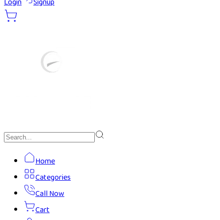
Login
Signup
Home
Categories
Call Now
Cart