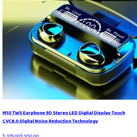
M10 TWS Earphone 9D Stereo LED Digital Display Touch
CVC8.0 Digital Noise Reduction Technology
৳
379.00
৳
950.00