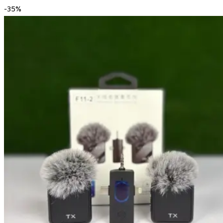
-
35
%