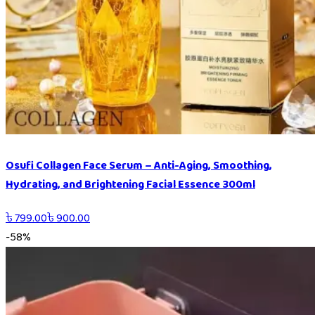
Osufi Collagen Face Serum – Anti-Aging, Smoothing,
Hydrating, and Brightening Facial Essence 300ml
৳
799.00
৳
900.00
-
58
%