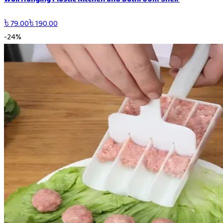
৳
79.00
৳
190.00
-
24
%