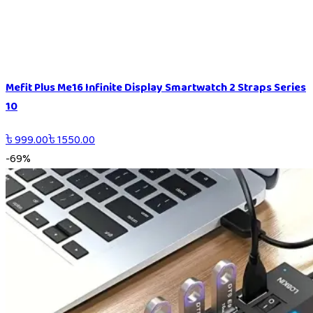
Mefit Plus Me16 Infinite Display Smartwatch 2 Straps Series
10
৳
999.00
৳
1550.00
-
69
%