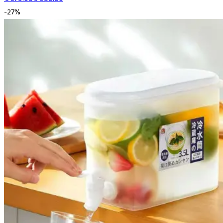
-
27
%