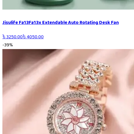
Jisulife Fa13Fa13x Extendable Auto Rotating Desk Fan
৳
3250.00
৳
4050.00
-
39
%