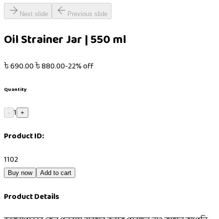
Next slide
Previous slide
Oil Strainer Jar | 550 ml
৳
690.00
৳
880.00
-
22
% off
Quantity
1
-
+
Product ID:
1102
Buy now
Add to cart
Product Details