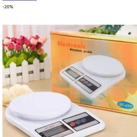
-
20
%