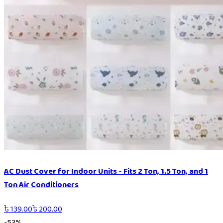
AC Dust Cover for Indoor Units - Fits 2 Ton, 1.5 Ton, and 1
Ton Air Conditioners
৳
139.00
৳
200.00
-
53
%