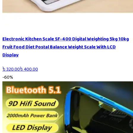
Electronic Kitchen Scale SF-400 Digital Weighting 5kg 10kg
Fruit Food Diet Postal Balance Weight Scale With LCD
Display
৳
320.00
৳
400.00
-
60
%