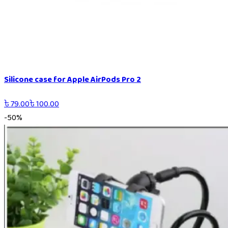
Silicone case for Apple AirPods Pro 2
৳
79.00
৳
100.00
-
50
%