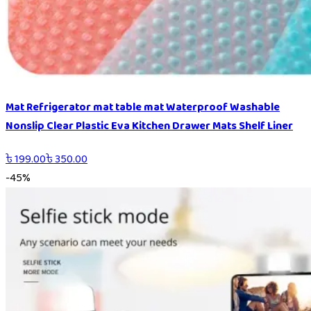
Mat Refrigerator mat table mat Waterproof Washable
Nonslip Clear Plastic Eva Kitchen Drawer Mats Shelf Liner
৳
199.00
৳
350.00
-
45
%