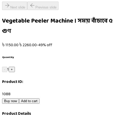
Next slide
Previous slide
Vegetable Peeler Machine । সময় বাঁচাবে ৫
গুণ
৳
1150.00
৳
2260.00
-
49
% off
Quantity
1
-
+
Product ID:
1088
Buy now
Add to cart
Product Details