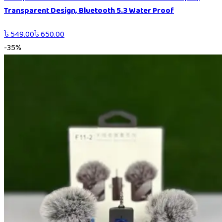
Transparent Design, Bluetooth 5.3 Water Proof
৳
549.00
৳
650.00
-
35
%