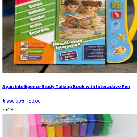
Ayan Intelligence Study Talking Book with Interactive Pen
৳
990.00
৳
1150.00
-
54
%