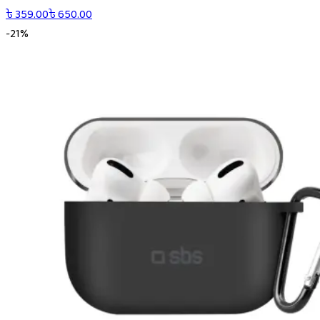
৳
359.00
৳
650.00
-
21
%