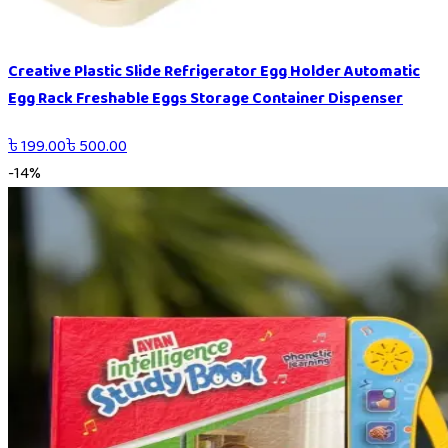
Creative Plastic Slide Refrigerator Egg Holder Automatic
Egg Rack Freshable Eggs Storage Container Dispenser
৳
199.00
৳
500.00
-
14
%