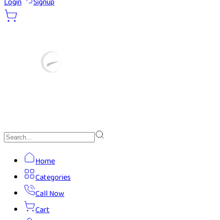
Login
Signup
Home
Categories
Call Now
Cart