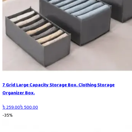
7 Grid Large Capacity Storage Box. Clothing Storage
Organizer Box.
৳
259.00
৳
500.00
-
35
%